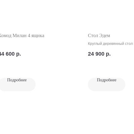
Комод Милан 4 ящика
Стол Эдем
Круглый деревянный стол
одной балясине с раздви
44 600
р.
24 900
р.
механизмом
Подробнее
Подробнее