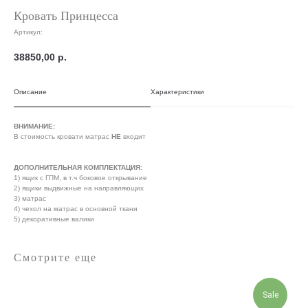
Кровать Принцесса
Артикул:
38850,00
р.
Описание
Характеристики
ВНИМАНИЕ:
В стоимость кровати матрас
НЕ
входит
ДОПОЛНИТЕЛЬНАЯ КОМПЛЕКТАЦИЯ:
1) ящик с ГПМ, в т.ч боковое открывание
2) ящики выдвижные на направляющих
3) матрас
4) чехол на матрас в основной ткани
5) декоративные валики
Смотрите еще
Sale