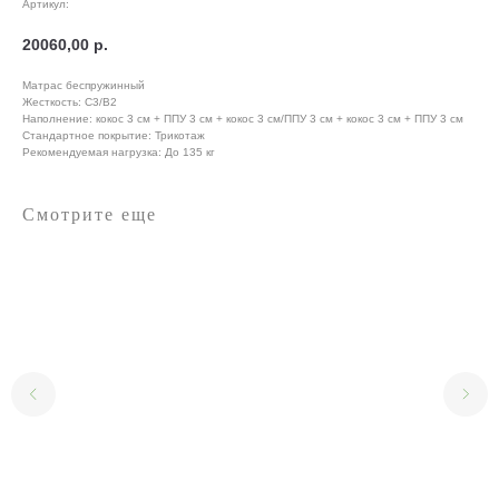
Артикул:
20060,00
р.
Матрас беспружинный
Жесткость: С3/В2
Наполнение: кокос 3 см + ППУ 3 см + кокос 3 см/ППУ 3 см + кокос 3 см + ППУ 3 см
Стандартное покрытие: Трикотаж
Рекомендуемая нагрузка: До 135 кг
Смотрите еще