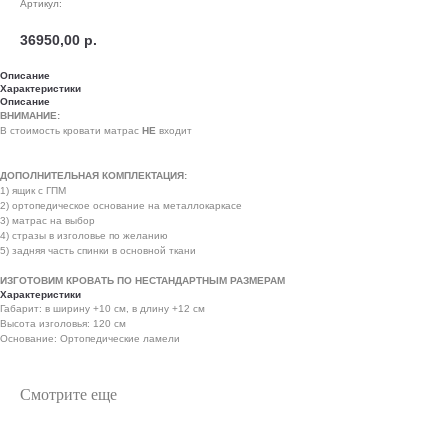
Артикул:
36950,00
р.
Описание
Характеристики
Описание
ВНИМАНИЕ:
В стоимость кровати матрас
НЕ
входит
ДОПОЛНИТЕЛЬНАЯ КОМПЛЕКТАЦИЯ:
1) ящик с ГПМ
2) ортопедическое основание на металлокаркасе
3) матрас на выбор
4) стразы в изголовье по желанию
5) задняя часть спинки в основной ткани
ИЗГОТОВИМ КРОВАТЬ ПО НЕСТАНДАРТНЫМ РАЗМЕРАМ
Характеристики
Габарит: в ширину +10 см, в длину +12 см
Высота изголовья: 120 см
Основание: Ортопедические ламели
Смотрите еще